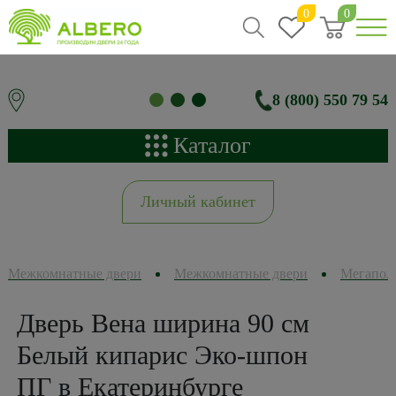
0
0
8 (800) 550 79 54
Каталог
Личный кабинет
Межкомнатные двери
Межкомнатные двери
Мегапол
Дверь Вена ширина 90 см
Белый кипарис Эко-шпон
ПГ в Екатеринбурге