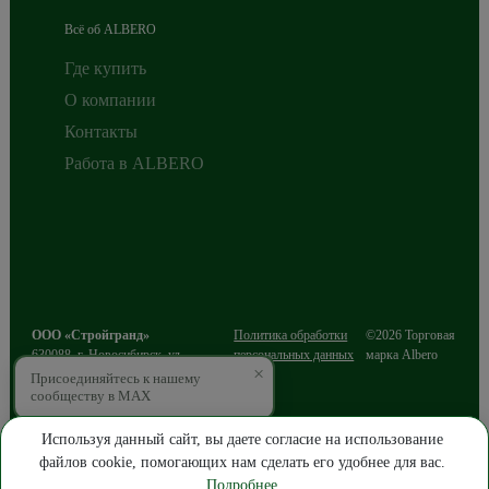
Всё об ALBERO
Где купить
О компании
Контакты
Работа в ALBERO
ООО «Стройгранд»
Политика обработки
©2026 Торговая
630088
,
г. Новосибирск
,
ул.
персональных данных
марка Albero
×
Сибиряков-Гвардейцев, д.49/3, этаж
Присоединяйтесь к нашему
2
сообществу в MAX
ИНН 5403216812
ОГРН 1085403016643
Используя данный сайт, вы даете согласие на использование
файлов cookie, помогающих нам сделать его удобнее для вас.
ПРОДВИЖЕНИЕ САЙТА
Подробнее