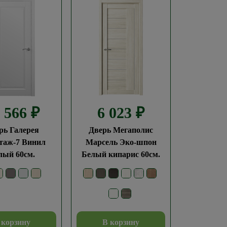
3 566
₽
6 023
₽
рь Галерея
Дверь Мегаполис
таж-7 Винил
Марсель Эко-шпон
лый 60см.
Белый кипарис 60см.
 корзину
В корзину