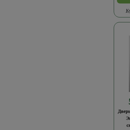
К
Двер
Э
с