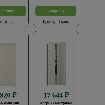
 корзину
В корзину
ть в 1 клик
Купить в 1 клик
 920
₽
17 644
₽
рь Империя
Дверь Геометрия-8