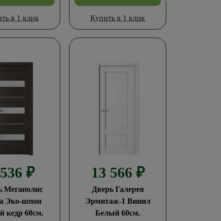
ть в 1 клик
Купить в 1 клик
 536
₽
13 566
₽
ь Мегаполис
Дверь Галерея
а Эко-шпон
Эрмитаж-1 Винил
 кедр 60см.
Белый 60см.