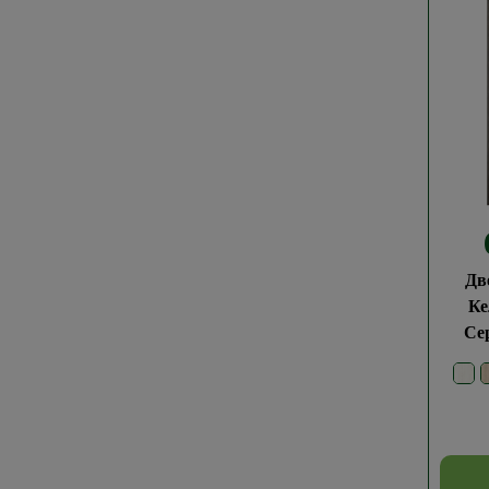
Дв
Ке
Се