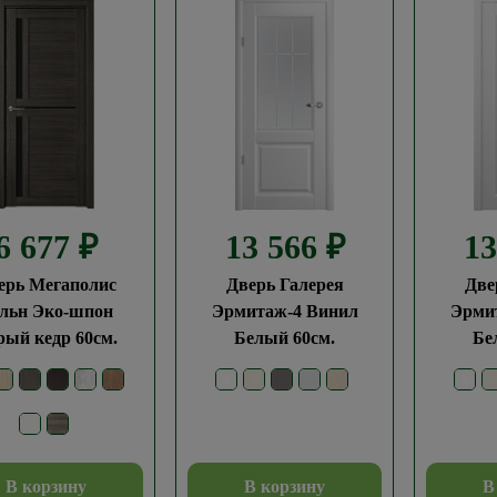
6 677
₽
13 566
₽
1
ерь Мегаполис
Дверь Галерея
Две
льн Эко-шпон
Эрмитаж-4 Винил
Эрми
рый кедр 60см.
Белый 60см.
Бе
В корзину
В корзину
В