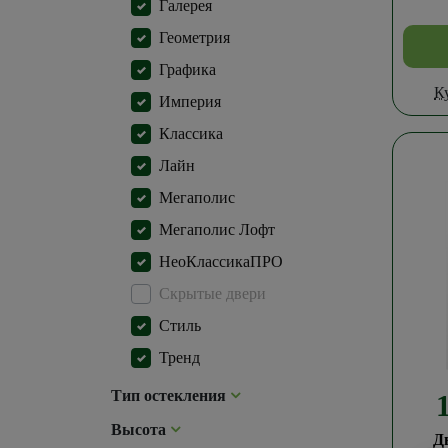
Галерея
Геометрия
Графика
К
Империя
Классика
Лайн
Мегаполис
Мегаполис Лофт
НеоКлассикаПРО
Скрытые двери
Стиль
Тренд
Тип остекления
Высота
Д