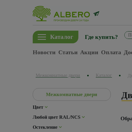
Каталог
Где купить?
Новости
Статьи
Акции
Оплата
До
Межкомнатные двери
Каталог
Д
Дв
Межкомнатные двери
Цвет
Любой цвет RAL/NCS
Обра
Остекление