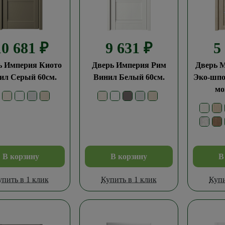
10 681
₽
9 631
₽
5
ь Империя Киото
Дверь Империя Рим
Дверь М
ил Серый 60см.
Винил Белый 60см.
Эко-шпо
мо
В корзину
В корзину
В
упить в 1 клик
Купить в 1 клик
Купи