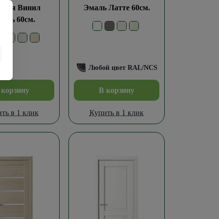
мпия Винил
Эмаль Латте 60см.
иль 60см.
Любой цвет RAL/NCS
 корзину
В корзину
ть в 1 клик
Купить в 1 клик