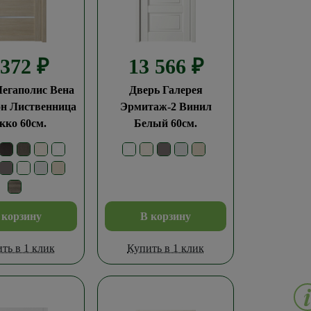
 372
₽
13 566
₽
егаполис Вена
Дверь Галерея
н Лиственница
Эрмитаж-2 Винил
кко 60см.
Белый 60см.
 корзину
В корзину
ть в 1 клик
Купить в 1 клик