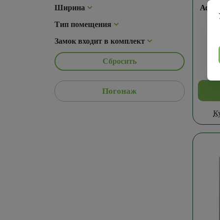
Ширина
Афин
Тип помещения
Замок входит в комплект
Сбросить
Погонаж
К