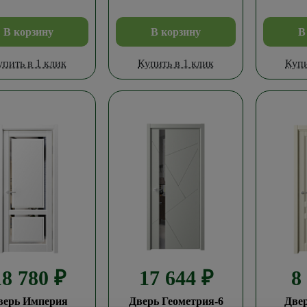
В корзину
В корзину
В
упить в 1 клик
Купить в 1 клик
Купи
18 780
₽
17 644
₽
8
верь Империя
Дверь Геометрия-6
Две