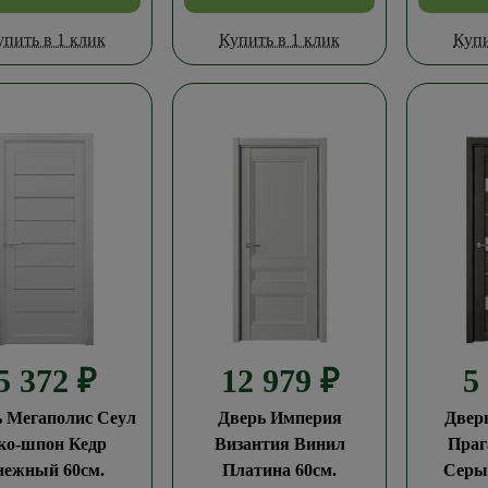
упить в 1 клик
Купить в 1 клик
Купи
5 372
₽
12 979
₽
5
ь Мегаполис Сеул
Дверь Империя
Двер
ко-шпон Кедр
Византия Винил
Праг
нежный 60см.
Платина 60см.
Серый