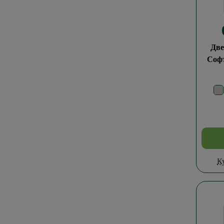
Две
Соф
К