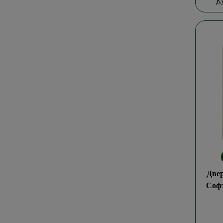
К
Две
Соф