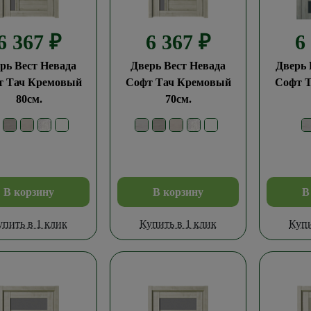
6 367
₽
6 367
₽
6
рь Вест Невада
Дверь Вест Невада
Дверь 
т Тач Кремовый
Софт Тач Кремовый
Софт 
80см.
70см.
В корзину
В корзину
В
упить в 1 клик
Купить в 1 клик
Купи