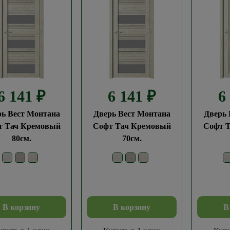
6 141
₽
6 141
₽
6
рь Вест Монтана
Дверь Вест Монтана
Дверь 
т Тач Кремовый
Софт Тач Кремовый
Софт 
80см.
70см.
В корзину
В корзину
В