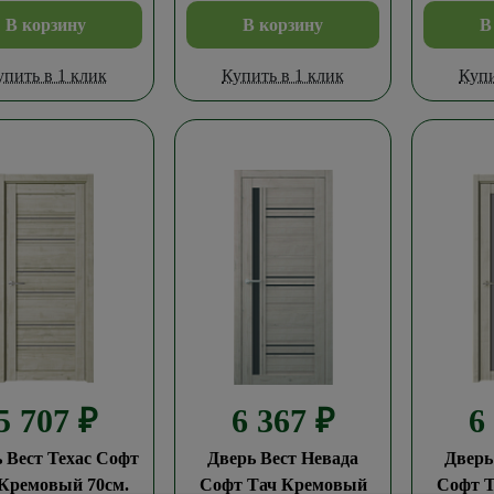
В корзину
В корзину
В
упить в 1 клик
Купить в 1 клик
Купи
5 707
₽
6 367
₽
6
 Вест Техас Софт
Дверь Вест Невада
Дверь
Кремовый 70см.
Софт Тач Кремовый
Софт 