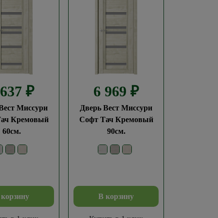
 637
₽
6 969
₽
Вест Миссури
Дверь Вест Миссури
Тач Кремовый
Софт Тач Кремовый
60см.
90см.
 корзину
В корзину