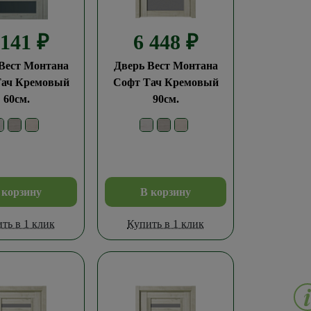
 141
₽
6 448
₽
Вест Монтана
Дверь Вест Монтана
Тач Кремовый
Софт Тач Кремовый
60см.
90см.
 корзину
В корзину
ть в 1 клик
Купить в 1 клик