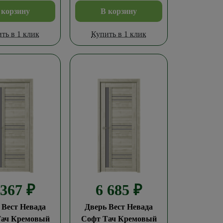
 корзину
В корзину
ть в 1 клик
Купить в 1 клик
 367
₽
6 685
₽
 Вест Невада
Дверь Вест Невада
Тач Кремовый
Софт Тач Кремовый