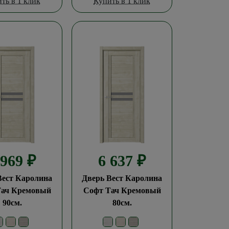
ть в 1 клик
Купить в 1 клик
 969
₽
6 637
₽
Вест Каролина
Дверь Вест Каролина
Тач Кремовый
Софт Тач Кремовый
90см.
80см.