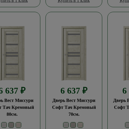
упить в 1 клик
Купить в 1 клик
Купи
6 637
₽
6 637
₽
6
рь Вест Миссури
Дверь Вест Миссури
Дверь 
т Тач Кремовый
Софт Тач Кремовый
Софт 
80см.
70см.