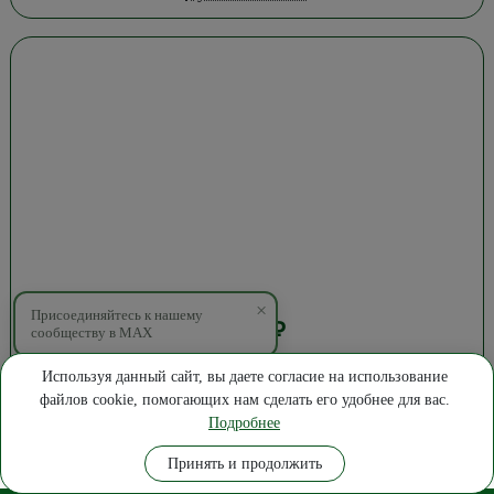
×
Присоединяйтесь к нашему
5 372
₽
сообществу в MAX
Дверь Мегаполис Сеул Эко-шпон Лиственница мокко
Используя данный сайт, вы даете согласие на использование
60см.
файлов cookie, помогающих нам сделать его удобнее для вас.
Подробнее
Где купить
Замер
Позвонить
Написать
Принять и продолжить