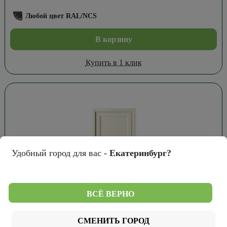
Любой цвет RAL/NCS
В корзину
Купить в 1 клик
Удобный город для вас -
Екатеринбург?
ВСЁ ВЕРНО
8 920
₽
СМЕНИТЬ ГОРОД