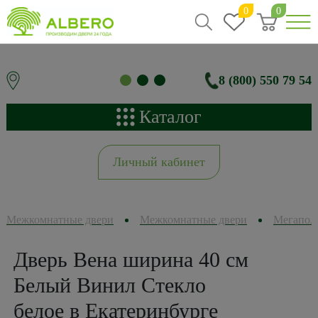
0
0
8 (800) 550 79 54
Каталог
Личный кабинет
Межкомнатные двери
Межкомнатные двери
Мегапол
Дверь Вена ширина 40 см
Белый Винил Стекло
белое в Екатеринбурге