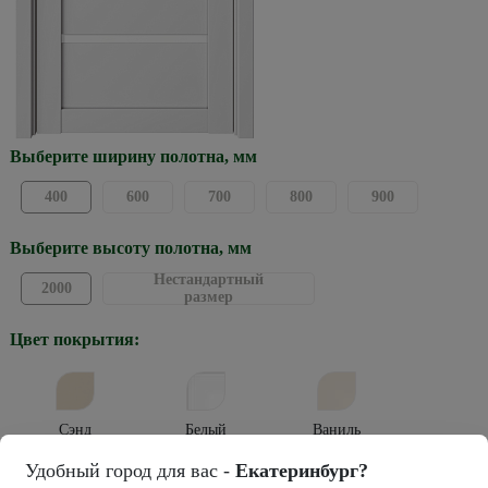
Выберите ширину полотна, мм
400
600
700
800
900
Выберите высоту полотна, мм
Нестандартный
2000
размер
Цвет покрытия:
Сэнд
Белый
Ваниль
Удобный город для вас -
Екатеринбург?