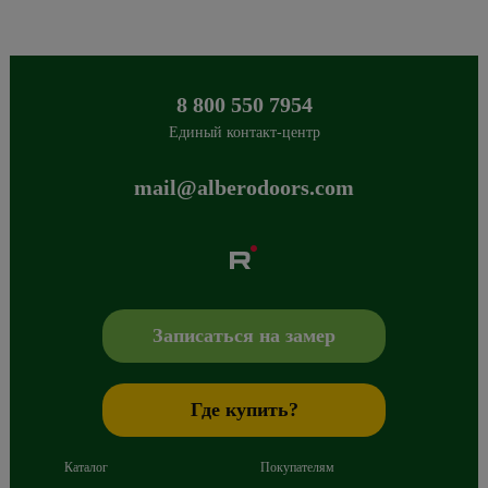
8 800 550 7954
Единый контакт-центр
mail@alberodoors.com
Albero
Сибиряков-Гвардейцев 49/3
630088
Новосибирск
,
+7 800 765 43 42
mail@alberodoors.com
,
Записаться на замер
Где купить?
Каталог
Покупателям