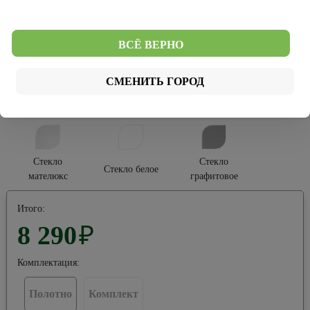
Платина
Серый
Тип покрытия:
ВСЁ ВЕРНО
Эко-шпон
Винил
Эко-вуд
СМЕНИТЬ ГОРОД
Тип остекления:
Стекло
Стекло
Стекло белое
мателюкс
графитовое
Итого:
8 290
₽
Комплектация:
Полотно
Комплект