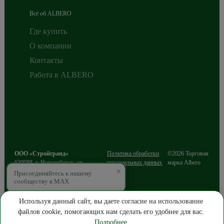
Всё об ALBERO
Где купить
О компании
Контакты
Работа в ALBERO
ООО «Стройгранд»
Политика обработки
©2026 Торговая
630088
,
г. Новосибирск
,
ул.
персональных данных
марка Albero
×
Сибиряков-Гвардейцев, д.49/3, этаж
Присоединяйтесь к нашему
2
сообществу в MAX
ИНН 5403216812
ОГРН 1085403016643
Используя данный сайт, вы даете согласие на использование
файлов cookie, помогающих нам сделать его удобнее для вас.
ПРОДВИЖЕНИЕ САЙТА
Подробнее