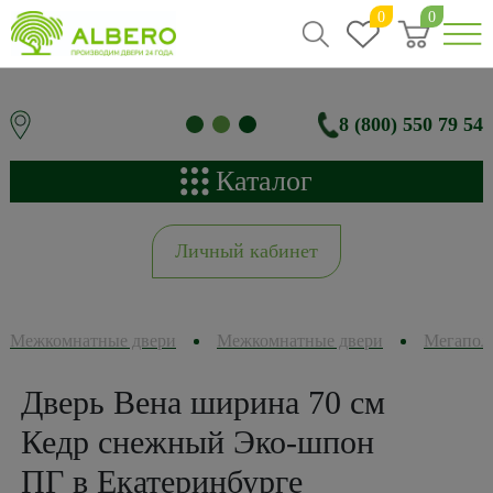
0
0
8 (800) 550 79 54
Каталог
Личный кабинет
Межкомнатные двери
Межкомнатные двери
Мегапол
Дверь Вена ширина 70 см
Кедр снежный Эко-шпон
ПГ в Екатеринбурге