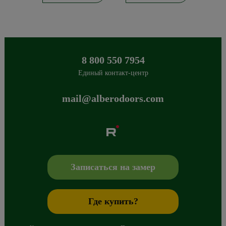
8 800 550 7954
Единый контакт-центр
mail@alberodoors.com
Albero
Сибиряков-Гвардейцев 49/3
630088
Новосибирск
,
+7 800 765 43 42
mail@alberodoors.com
,
Записаться на замер
Где купить?