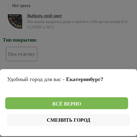
Нет цвета
Выбрать свой цвет
Мы можем выкрасить двери в любой из 2266 цветов палитр RAL
CLASSIC и NCS
Тип покрытия:
Под отделку
Тип остекления:
Удобный город для вас -
Екатеринбург?
ПГ
ВСЁ ВЕРНО
Цвет кромки:
СМЕНИТЬ ГОРОД
Хром
Черная