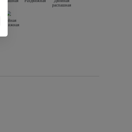
Распашная
Раздвижная
Двойная
распашная
Двойная
раздвижная