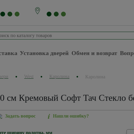
ставка
Установка дверей
Обмен и возврат
Вопр
вери
West
Каролина
Каролина
0 см Кремовый Софт Тач Стекло бе
Задать вопрос
Нашли ошибку?
те ширину полотна, мм