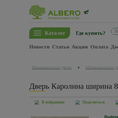
Каталог
Где купить?
Новости
Статьи
Акции
Оплата
До
Межкомнатные двери
Межкомнатные д
Дверь Каролина ширина 8
В избранное
Поделиться
Выбери