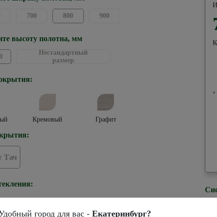
И
0
700
800
900
те высоту полотна, мм
К
Нестандартный
0
размер
окрытия:
•
ый
Кремовый
Графит
крытия:
 Тач
текления:
Си
Удобный город для вас -
Екатеринбург?