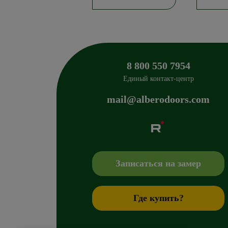
8 800 550 7954
Единый контакт-центр
mail@alberodoors.com
Albero
Сибиряков-Гвардейцев 49/3
630088
Новосиб
+7 800 765 43 42
mail@alberodoors.com
,
Записаться на замер
Где купить?