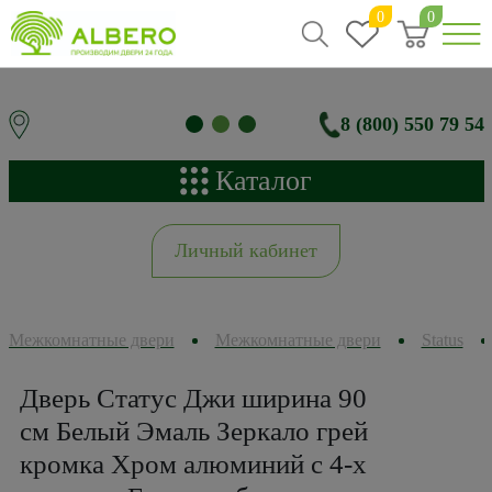
0
0
8 (800) 550 79 54
Каталог
Личный кабинет
Межкомнатные двери
Межкомнатные двери
Status
Дверь Статус Джи ширина 90
см Белый Эмаль Зеркало грей
кромка Хром алюминий с 4-х