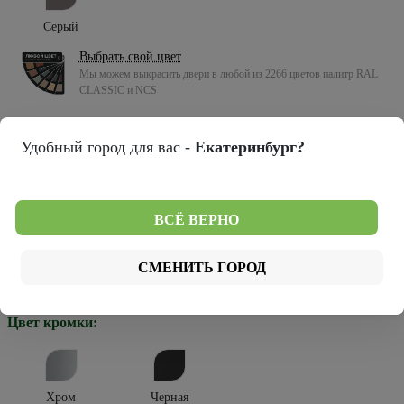
Серый
Выбрать свой цвет
Мы можем выкрасить двери в любой из 2266 цветов палитр RAL
CLASSIC и NCS
Тип покрытия:
Удобный город для вас -
Екатеринбург?
Эмаль
Тип остекления:
ВСЁ ВЕРНО
СМЕНИТЬ ГОРОД
Зеркало грей
Стекло белое
Стекло черное
Цвет кромки:
Хром
Черная