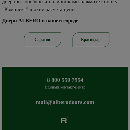
дверной коробкой и наличниками нажмите кнопку
"Комплект" в окне расчёта цены.
Двери ALBERO в вашем городе
рск
Саратов
Краснодар
8 800 550 7954
Единый контакт-центр
mail@alberodoors.com
Albero
Сибиряков-Гвардейцев 49/3
630088
Новосибирск
,