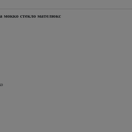
а мокко стекло мателюкс
ко