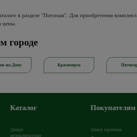
талоге в разделе "Погонаж". Для приобретения комплект
а цены.
м городе
ов-на-Дону
Красноярск
Пятиго
Каталог
Покупателям
Двери
Замер проёмов
межкомнатные