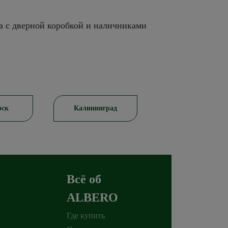
а с дверной коробкой и наличниками
рск
Калининград
Симферополь
Всё об
ALBERO
Где купить