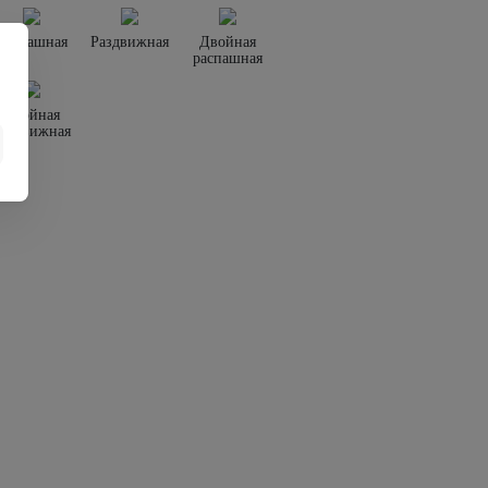
Распашная
Раздвижная
Двойная
распашная
Двойная
раздвижная