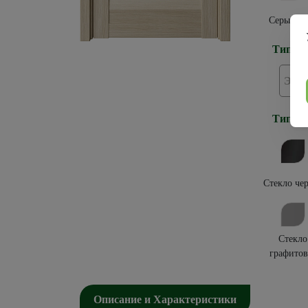
Серый ке
Тип по
Эко
Тип ос
Стекло че
Стекло
графитов
Описание и Характеристики