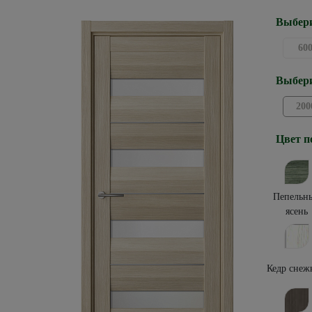
Выбери
60
Выбери
200
Цвет п
Пепельн
ясень
Кедр снеж