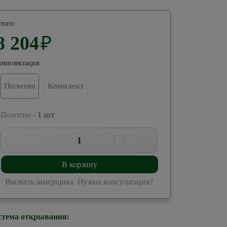
того:
8 204
₽
омплектация:
Полотно
Комплект
 Полотно -
1
шт
1
В корзину
Вызвать замерщика
Нужна консультация?
стема открывания: