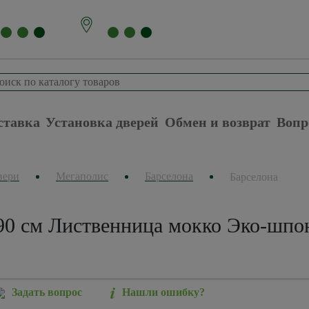
ставка
Установка дверей
Обмен и возврат
Вопр
вери
Мегаполис
Барселона
Барселона
90 см Лиственница мокко Эко-шпо
Задать вопрос
Нашли ошибку?