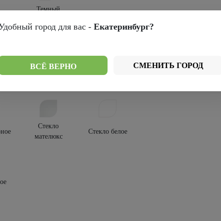
Темный
др
кипарис
Удобный город для вас -
Екатеринбург?
крытия:
-шпон
СМЕНИТЬ ГОРОД
ВСЁ ВЕРНО
текления:
Стекло
рное
Стекло белое
мателюкс
ое