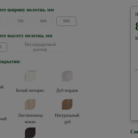
те ширину полотна, мм
И
0
700
800
900
те высоту полотна, мм
К
Нестандартный
0
размер
окрытия:
•
ый
Белый кипарис
Дуб нордик
Лиственница
Натуральный
ный
мокко
дуб
Си