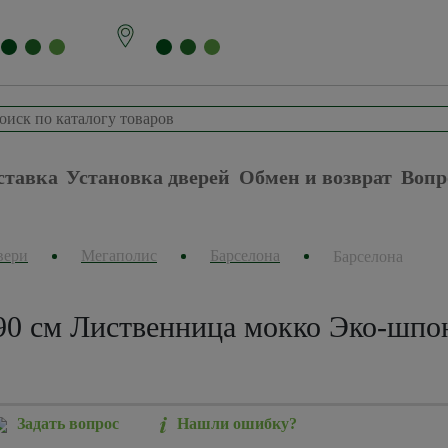
ставка
Установка дверей
Обмен и возврат
Вопр
вери
Мегаполис
Барселона
Барселона
90 см Лиственница мокко Эко-шпон
Задать вопрос
Нашли ошибку?