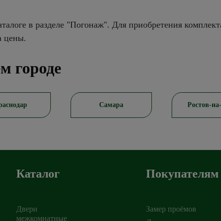
талоге в разделе "Погонаж". Для приобретения комплект
а цены.
м городе
раснодар
Самара
Ростов-на
Каталог
Покупателям
Двери
Замер проёмов
межкомнатные