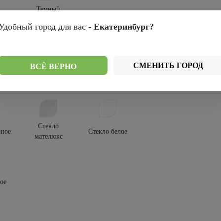
Темный
др
кипарис
Удобный город для вас -
Екатеринбург?
крытия:
-шпон
СМЕНИТЬ ГОРОД
ВСЁ ВЕРНО
текления:
Стекло
рное
Стекло белое
мателюкс
ое