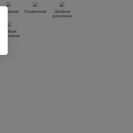
Распашная
Раздвижная
Двойная
распашная
Двойная
раздвижная