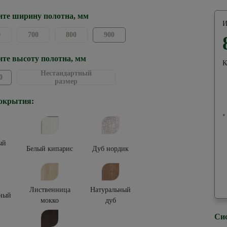
те ширину полотна, мм
И
0
700
800
900
те высоту полотна, мм
К
Нестандартный
0
размер
окрытия:
•
ый
Белый кипарис
Дуб нордик
Лиственница
Натуральный
ный
мокко
дуб
Си