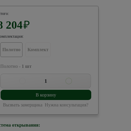
того:
8 204
₽
омплектация:
Полотно
Комплект
 Полотно -
1
шт
1
В корзину
Вызвать замерщика
Нужна консультация?
стема открывания: