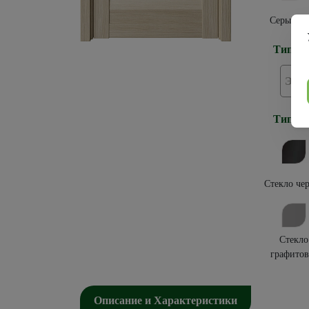
Серый ке
Тип по
Эко
Тип ос
Стекло че
Стекло
графитов
Описание и Характеристики