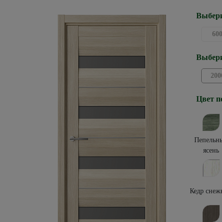
Выбери
60
Выбери
200
Цвет п
Пепельн
ясень
Кедр снеж