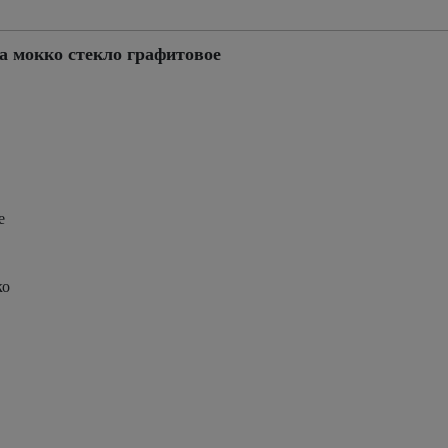
а мокко стекло графитовое
е
ко