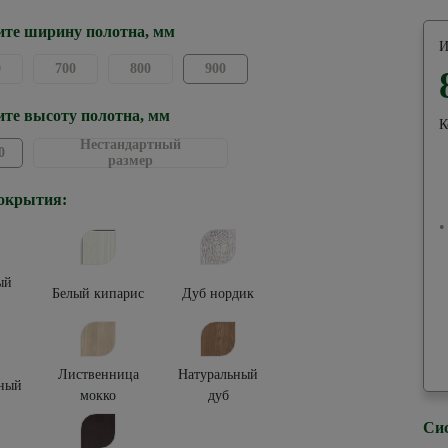
те ширину полотна, мм
И
0
700
800
900
те высоту полотна, мм
К
Нестандартный
0
размер
окрытия:
•
ый
Белый кипарис
Дуб нордик
Лиственница
Натуральный
ный
мокко
дуб
Си