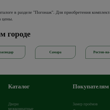
талоге в разделе "Погонаж". Для приобретения комплект
а цены.
м городе
раснодар
Самара
Ростов-на
Каталог
Покупателям
Двери
Замер проёмов
межкомнатные