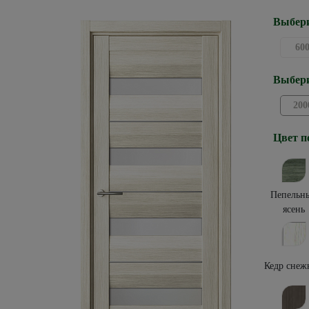
Выбери
60
Выбери
200
Цвет п
Пепельн
ясень
Кедр снеж