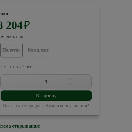
того:
8 204
₽
омплектация:
Полотно
Комплект
 Полотно -
1
шт
1
В корзину
Вызвать замерщика
Нужна консультация?
стема открывания: