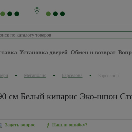
ставка
Установка дверей
Обмен и возврат
Вопр
вери
Мегаполис
Барселона
Барселона
90 см Белый кипарис Эко-шпон Ст
Задать вопрос
Нашли ошибку?