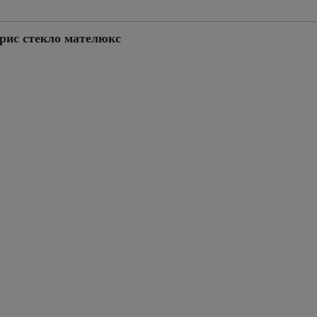
рис стекло мателюкс