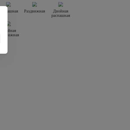
Распашная
Раздвижная
Двойная
распашная
Двойная
раздвижная