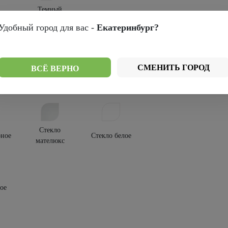
Темный
др
кипарис
Удобный город для вас -
Екатеринбург?
крытия:
-шпон
СМЕНИТЬ ГОРОД
ВСЁ ВЕРНО
текления:
Стекло
рное
Стекло белое
мателюкс
ое