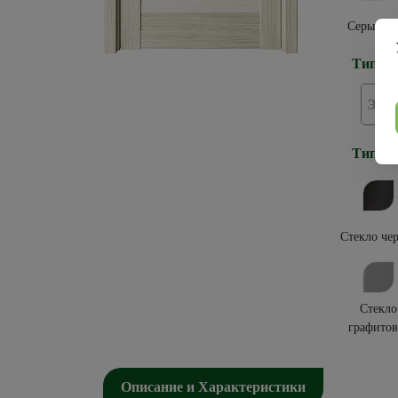
Серый ке
Тип по
Эко
Тип ос
Стекло че
Стекло
графитов
Описание и Характеристики